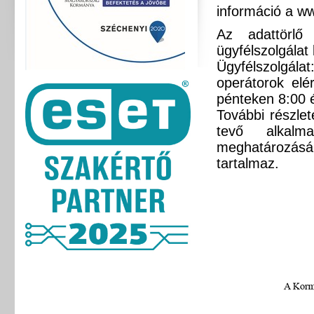
információ a ww
Az adattörlő
ügyfélszolgálat 
Ügyfélszolgála
operátorok elé
pénteken 8:00 é
További részlet
tevő alkalma
meghatározásá
tartalmaz.