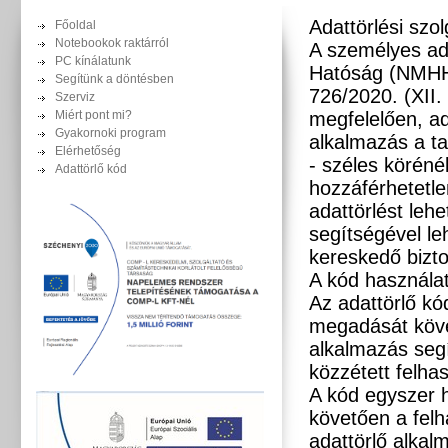
Adattörlési szol
Főoldal
Notebookok raktárról
A személyes ad
PC kínálatunk
Hatóság (NMH
Segítünk a döntésben
726/2020. (XII.
Szerviz
Miért pont mi?
megfelelően, ad
Gyakornoki program
alkalmazás a t
Elérhetőség
- széles köréné
Adattörlő kód
hozzáférhetetle
adattörlést leh
segítségével le
kereskedő bizto
A kód használa
Az adattörlő k
megadását köve
alkalmazás segí
közzétett felhas
A kód egyszer h
követően a felh
adattörlő alkal